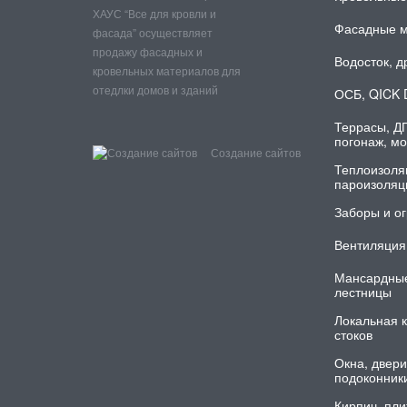
ХАУС “Все для кровли и
Фасадные 
фасада” осуществляет
продажу фасадных и
Водосток, д
кровельных материалов для
отедлки домов и зданий
ОСБ, QICK 
Террасы, Д
погонаж, м
Создание сайтов
Теплоизоляц
пароизоляци
Заборы и ог
Вентиляция
Мансардные
лестницы
Локальная к
стоков
Окна, двери
подоконник
Кирпич, пли