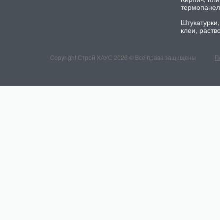
термопане
Штукатурки,
клеи, раств
Copyright Строй ХАУС 2026 © Все права защищены
П