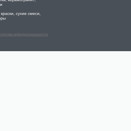
ли
 краски, сухие смеси,
оры
олитика кнфиденциальности