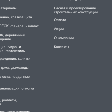
материалы
Расчет и проектирование
строительных конструкций
ренаж, грязезащита
Оплата
DECK, фанера, изоплат
Акции
ПК, деревянный
О компании
ощение
ия, гидро -и
Контакты
я, геотекстиль
раждения, калитки
 дома, дымоходы
 окна, чердачные
анализация, очистка
, роллеты,
и
тка, керамогранит,